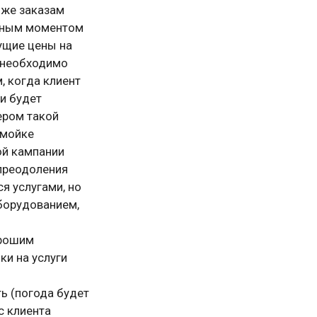
 же заказам
ажным моментом
кущие цены на
о необходимо
, когда клиент
 и будет
ером такой
 мойке
ой кампании
преодоления
я услугами, но
оборудованием,
орошим
и на услуги
ь (погода будет
с клиента