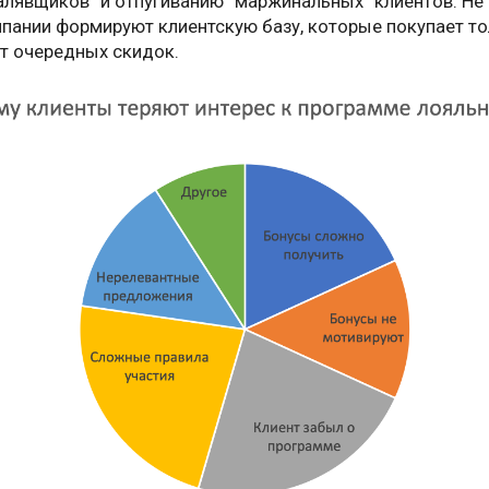
алявщиков” и отпугиванию “маржинальных” клиентов. Не
мпании формируют клиентскую базу, которые покупает 
т очередных скидок.