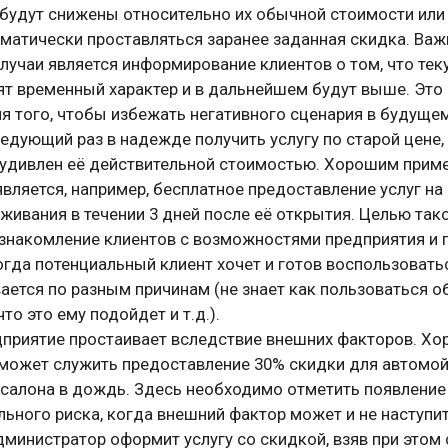
 будут снижены относительно их обычной стоимости или
оматически проставляться заранее заданная скидка. В
лучаи является информирование клиентов о том, что те
сят временный характер и в дальнейшем будут выше. Эт
я того, чтобы избежать негативного сценария в будущем
едующий раз в надежде получить услугу по старой цене,
 удивлен её действительной стоимостью. Хорошим прим
является, например, бесплатное предоставление услуг на
ивания в течении 3 дней после её открытия. Целью так
ознакомление клиентов с возможностями предприятия и 
огда потенциальный клиент хочет и готов воспользоватьс
ается по разным причинам (не знает как пользоваться 
что это ему подойдет и т.д.).
дприятие простаивает вследствие внешних факторов. Х
может служить предоставление 30% скидки для автомойк
 салона в дождь. Здесь необходимо отметить появление
ьного риска, когда внешний фактор может и не наступит
администратор оформит услугу со скидкой, взяв при этом 