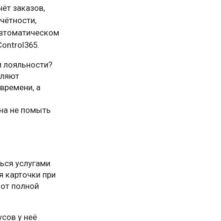
ёт заказов,
чётности,
автоматическом
ontrol365.
м лояльности?
оляют
времени, а
зна не помыть
ься услугами
 карточки при
 от полной
сов у неё