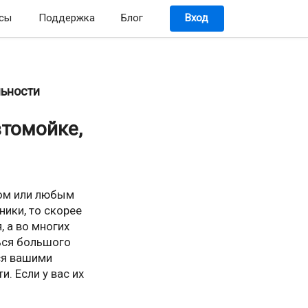
сы
Поддержка
Блог
Вход
льности
втомойке,
сом или любым
ики, то скорее
, а во многих
ться большого
ься вашими
. Если у вас их