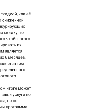
скидкой, как её
о сниженной
онкурирующих
ю скидку, то
ого чтобы этого
ьировать их
ым является
их 6 месяцев.
вляется тем
пределенного
рогового
ном итоге может
 ваши услуги по
за, но не
емы программа