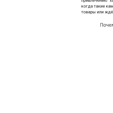
привлечению “х
когда такие ка
товары или ждё