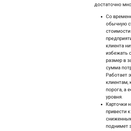
достаточно мно
Со времене
обычную с
стоимости 
предприяти
клиента ни
избежать с
размер в 
сумма потр
Работает 
клиентам,
порога, а 
уровня.
Карточки н
привести к
сниженным 
поднимет 