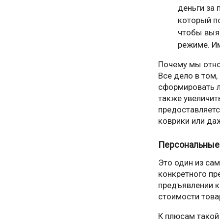
деньги за 
который по
чтобы выя
режиме. Им
Почему мы отно
Все дело в том
сформировать л
также увеличит
предоставляетс
коврики или да
Персональные 
Это один из са
конкретного пр
предъявлении к
стоимости товар
К плюсам такой