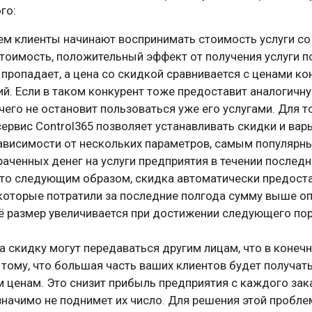
го:
м клиенты начинают воспринимать стоимость услуги со 
тоимость, положительный эффект от получения услуги п
пропадает, а цена со скидкой сравнивается с ценами к
й. Если в таком конкурент тоже предоставит аналогичну
чего не остановит пользоваться уже его услугами. Для т
ервис Control365 позволяет устанавливать скидки и вар
зависимости от нескольких параметров, самым популярн
аченных денег на услуги предприятия в течении последн
это следующим образом, скидка автоматически предоста
 которые потратили за последние полгода сумму выше о
её размер увеличивается при достижении следующего по
а скидку могут передаваться другим лицам, что в конеч
 тому, что большая часть ваших клиентов будет получать
ценам. Это снизит прибыль предприятия с каждого зака
значимо не поднимет их число. Для решения этой пробл