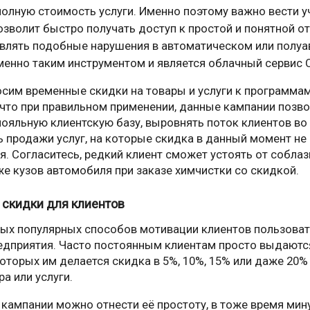
полную стоимость услуги. Именно поэтому важно вести уч
зволит быстро получать доступ к простой и понятной от
влять подобные нарушения в автоматическом или полу
енно таким инструментом и является облачный сервис C
сим временные скидки на товары и услуги к программа
, что при правильном применении, данные кампании позв
ояльную клиентскую базу, выровнять поток клиентов во 
ь продажи услуг, на которые скидка в данный момент не
я. Согласитесь, редкий клиент сможет устоять от собла
же кузов автомобиля при заказе химчистки со скидкой.
скидки для клиентов
мых популярных способов мотивации клиентов пользоват
едприятия. Часто постоянным клиентам просто выдаются
оторых им делается скидка в 5%, 10%, 15% или даже 20%
а или услуги.
 кампании можно отнести её простоту, в тоже время мину