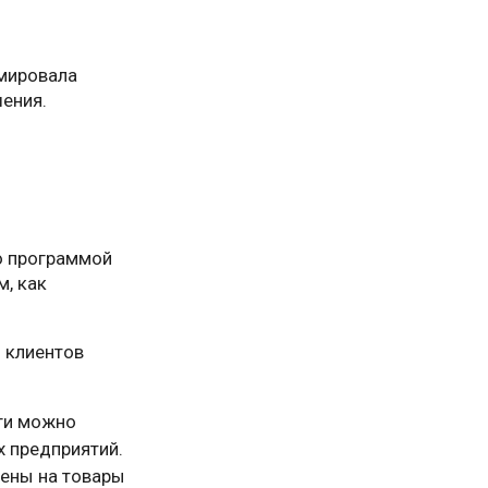
рмировала
ения.
го программой
м, как
 клиентов
уги можно
х предприятий.
цены на товары