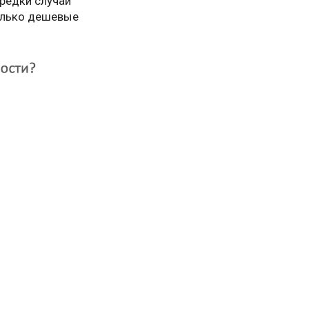
 редки случаи
только дешевые