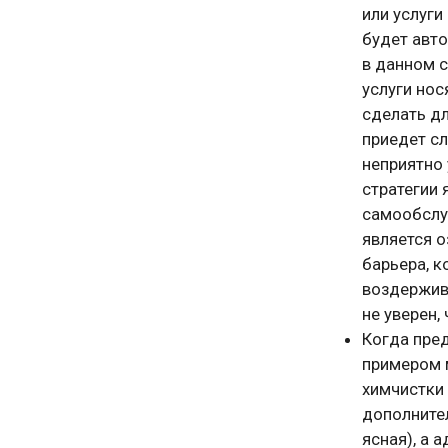
или услуги
будет авт
в данном с
услуги но
сделать дл
приедет сл
неприятно
стратегии 
самообслуж
является 
барьера, к
воздержив
не уверен, 
Когда пре
примером 
химчистки
дополнител
ясная), а 