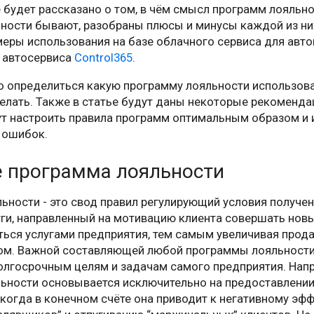
е будет рассказано о том, в чём смысл программ лояльно
ности бывают, разобраны плюсы и минусы каждой из них
еры использования на базе облачного сервиса для авто
 автосервиса
Control365
.
о определиться какую программу лояльности использова
елать. Также в статье будут даны некоторые рекоменда
т настроить правила программ оптимальным образом и 
 ошибок.
е программа лояльности
ьности - это свод правил регулирующий условия получен
уги, направленный на мотивацию клиента совершать новы
ться услугами предприятия, тем самым увеличивая прод
ом. Важной составляющей любой программы лояльности,
олгосрочным целям и задачам самого предприятия. Напр
ьности основывается исключительно на предоставлении
когда в конечном счёте она приводит к негативному эфф