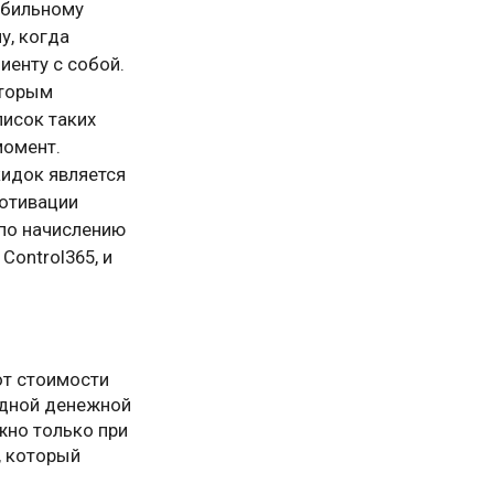
обильному
у, когда
иенту с собой.
оторым
писок таких
момент.
идок является
мотивации
 по начислению
Control365, и
от стоимости
 одной денежной
жно только при
, который