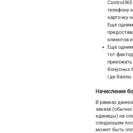
Control36
телефону к
карточку н
Еще одним
предоставл
клиентов и
Ещё одним
тот фактор
приезжать 
бонусных б
где баллы
Начисление бо
В рамках данно
заказа (обычно
единицы) на сп
следующем посе
может быть опл