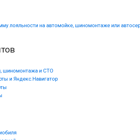
амму лояльности на автомойке, шиномонтаже или автосе
нтов
и, шиномонтажа и СТО
рты и Яндекс.Навигатор
рты
ы
мобиля