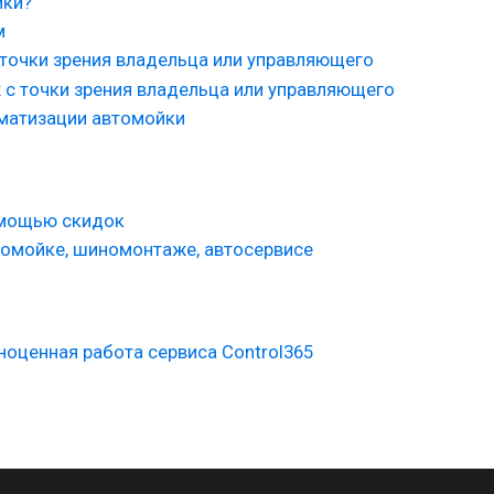
йки?
м
 точки зрения владельца или управляющего
 с точки зрения владельца или управляющего
оматизации автомойки
омощью скидок
томойке, шиномонтаже, автосервисе
ноценная работа сервиса Control365