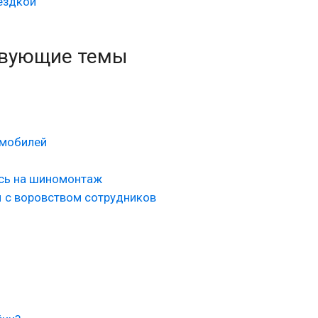
ездкой
твующие темы
омобилей
ись на шиномонтаж
 с воровством сотрудников