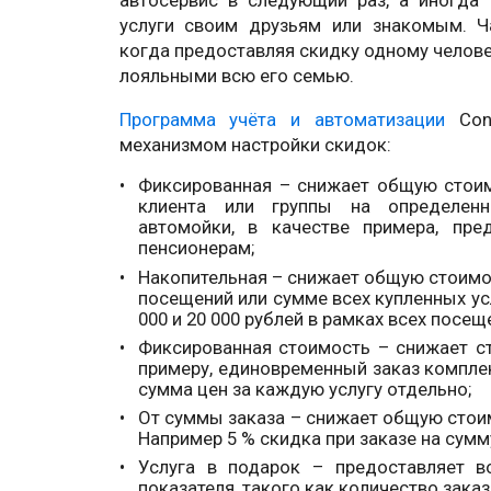
услуги своим друзьям или знакомым. Ча
когда предоставляя скидку одному челов
лояльными всю его семью.
Программа учёта и автоматизации
Cont
механизмом настройки скидок:
Фиксированная – снижает общую стоим
клиента или группы на определенн
автомойки, в качестве примера, пр
пенсионерам;
Накопительная – снижает общую стоимос
посещений или сумме всех купленных услу
000 и 20 000 рублей в рамках всех посещ
Фиксированная стоимость – снижает ст
примеру, единовременный заказ комплек
сумма цен за каждую услугу отдельно;
От суммы заказа – снижает общую стоим
Например 5 % скидка при заказе на сумму
Услуга в подарок – предоставляет в
показателя, такого как количество зак