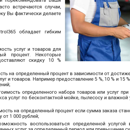
сто встречаются случаи,
еку Вы фактически делаете
rol365 обладает гибким
ость услуг и товаров для
ый процент. Некоторые
едоставляют скидку 10 %
ть на определенный процент в зависимости от достижен
г и товаров. Например предоставление 5 %, 10 % и 15 % 
ений;
оимость определенного набора товаров или услуг при 
са услуг по бесконтактной мойке, пылесосу и влажной
ость на определенный процент если сумма заказа стан
 от 1 000 рублей;
озможность воспользоваться определенной услугой
азанных услуг за определенный период или превышение с