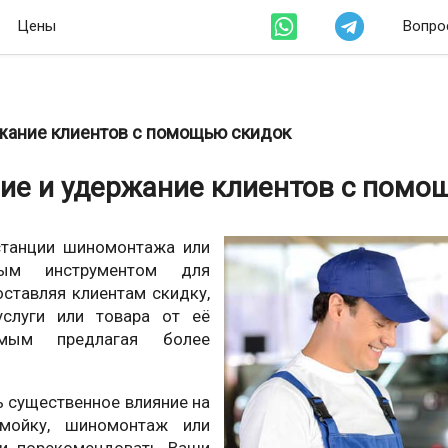
Цены
Вопро
жание клиентов с помощью скидок
ие и удержание клиентов с помо
 станции шиномонтажа или
ным инструментом для
оставляя клиентам скидку,
слуги или товара от её
амым предлагая более
 существенное влияние на
омойку, шиномонтаж или
 и порекомендовать Ваши