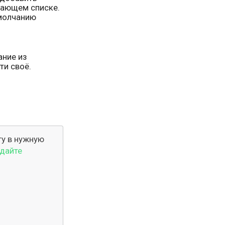
адающем списке.
умолчанию
ание из
ти своё.
гу в нужную
дайте