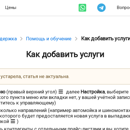
Цены
Вопро
Как добавить услуг
держка
Помощь и обучение
Как добавить услуги
старела, статья не актуальна.
ню
(правый верхний угол)
далее
Настройка
, выберите
кого пункта меню или вкладки нет, у вашей учётной запис
атитесь к управляющему)
есколько направлений (например автомойка и шиномонта
х которого будет предосталяется новая услуга в выпада
пкой
)
сть контрагенты с отдельными прайс-листами и вы хотите