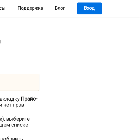
сы
Поддержка
Блог
Вход
и
 вкладку
Прайс-
и нет прав
ж), выберите
ющем списке
 добавить