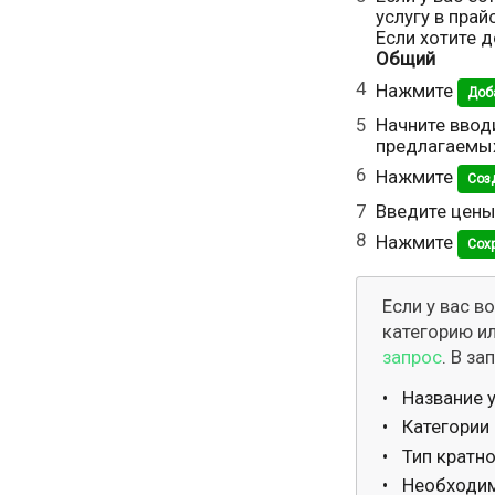
услугу в пра
Если хотите 
Общий
Нажмите
Доб
Начните вводи
предлагаемых
Нажмите
Соз
Введите цены
Нажмите
Сох
Если у вас в
категорию и
запрос
. В за
Название 
Категории
Тип кратно
Необходим