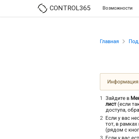
CONTROL365
Возможности
Главная
Под
Информация у
Зайдите в
Ме
лист
(если та
доступа, обр
Если у вас н
тот, в рамка
(рядом с кно
Если у вас е